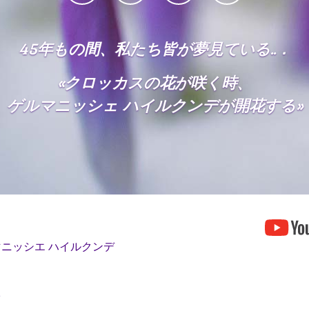
45年もの間、私たち皆が夢見ている..．
«クロッカスの花が咲く時、
ゲルマニッシェ ハイルクンデが開花する»
ニッシエ ハイルクンデ
オ