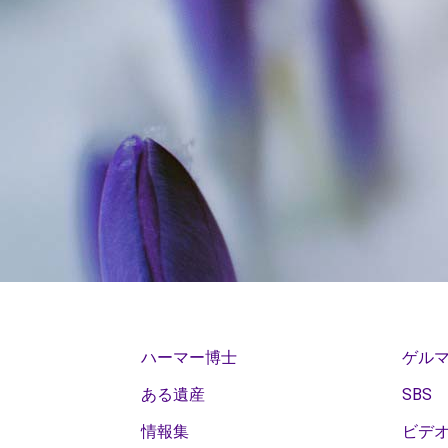
別
ル
ル
ェ
伝
ギ
ス
れ
タ
ナ
ハ
え
ー
の
ー・
ヴ
イ
る
2018
存
メ
ァ
ぜ
ル
こ
年
在
ン
大
ん
ク
と
生
に
デ
学
そ
ン
誕
つ
助
ル
か
く
デ
記
い
け
氏
ら
な
念
て?
眼
が
ハ
の
の
日
疾
必
ー
証
学
か?
の
患
要
マ
明
習
コ
心
な
ー
書
プ
膀
ハーマー博士
ゲルマ
ン
理
の
博
ロ
胱
サ
ある遺産
SBS
1981
学
で
士
グ
が
ー
年
情報集
ビデ
と
す
に
ラ