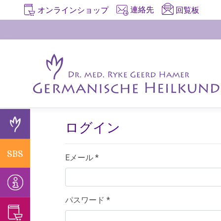
連絡先
回覧板
オンラインショップ
SBS
情
ゲ
ア
ビ
学
症
ヘ
ENTDECKER
報
ル
ー
デ
習
例
ル
意
マ
カ
オ
プ
報
プ/
ニ
イ
ロ
告
良
リ
味
ッ
ブ
グ
く
ク
ュ
深
シ
ラ
あ
生
ロ
ケ・
い
ェ
ム
る
内
誕
ッ
ゲ
ハ
ご
ト
生
胚
記
ログイン
カ
イ
質
ー
ゥ
物
葉
念
ル
問
重
ス
ア
ル
学
SBS
ク
へ
コ
要
と
Eメール *
古
ド・
ナ
的
ン
の
ン
ロ
い
デ
お
ハ
ヴ
な
構
サ
答
ゴ
中
ー
ァ
自
成
え
ー
パスワード *
胚
マ
大
然
と
一
検
ト