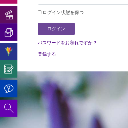
葉
ー
学
の
手
般
証
2018
ゲ
医
で
特
順
情
さ
ログイン状態を保つ
新
ル
学
生
の
別
報
れ
し
い
マ
博
誕
検
プ
ログイン
た
い
わ
翻
ニ
士
記
証
ロ
事
中
ゆ
パスワードをお忘れですか？
訳
ッ
念
に
グ
実
胚
ハ
る
者
シ
登録する
コ
つ
ラ
葉
ー
セ
及
何
エ
ン
い
ム
マ
ラ
び
故
ハ
外
サ
て
ー
エ
ピ
翻
ゲ
イ
胚
ー
の
博
イ
ス
訳
ル
ル
葉
ト
説
士
ズ
ト
に
マ
ク
2019
明
と
つ
ニ
ン
ア
ウ
の
ヴ
ト
い
ッ
デ
レ
ィ
お
ァ
ゥ
て
シ
を
ル
ル