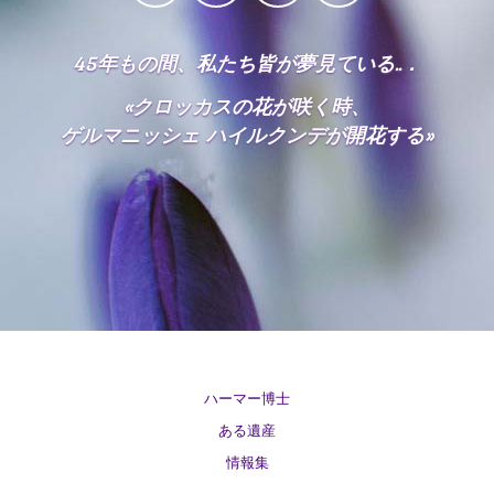
て?
が
眼
の
ハ
の
日
必
疾
証
ー
か?
の
学
要
45年もの間、私たち皆が夢見ている..．
患
明
マ
コ
習
な
心
書
ー
ン
«クロッカスの花が咲く時、
プ
膀
の
理
博
サ
ロ
ゲルマニッシェ ハイルクンデが開花する»
胱
1981
で
学
士
ー
グ
が
年
す
と
に
ト
ラ
ん
以
が...
の
つ
ム
前
区
い
2019
乳
の
別
て
年
が
こ
執
N3、
生
ん
の
筆
精
1997
誕
ペ
者
神
拒
年
記
ー
に
身
食
念
ジ
つ
体
ア
症
日
は
い
学
ー
ハーマー博士
の
現
て
大
と
カ
ある遺産
コ
在
腸
の
イ
ン
1990
情報集
作
が
区
ブ
サ
年
成